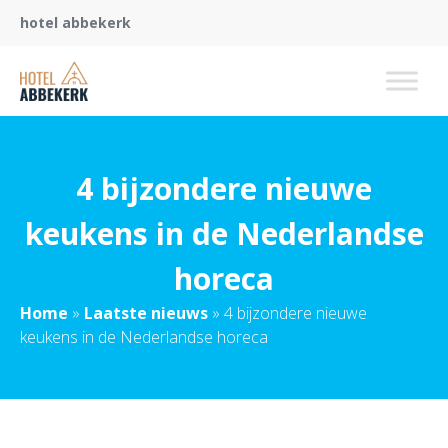
hotel abbekerk
4 bijzondere nieuwe
keukens in de Nederlandse
horeca
Home
»
Laatste nieuws
»
4 bijzondere nieuwe
keukens in de Nederlandse horeca