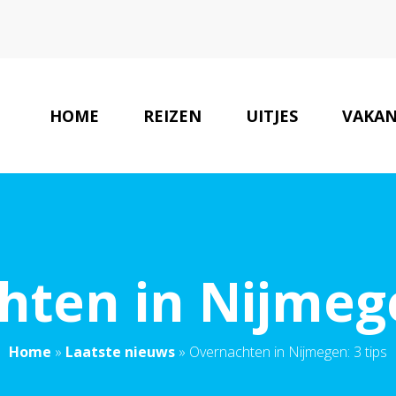
HOME
REIZEN
UITJES
VAKAN
ten in Nijmege
Home
»
Laatste nieuws
»
Overnachten in Nijmegen: 3 tips