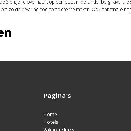
 Opoe Sientje. Je overnacht op een boot in de Lindenberghaven. J
s om zo de ervaring nog completer te maken. Ook ontvang je nog
en
Pagina's
Home
Hotels
Vakantie links