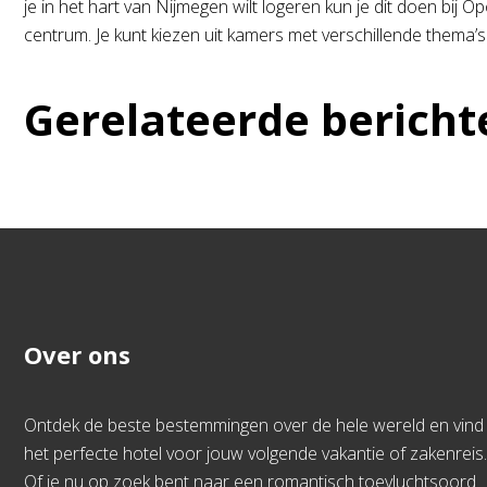
je in het hart van Nijmegen wilt logeren kun je dit doen bij
centrum. Je kunt kiezen uit kamers met verschillende thema’
Gerelateerde bericht
Over ons
Ontdek de beste bestemmingen over de hele wereld en vind
het perfecte hotel voor jouw volgende vakantie of zakenreis.
Of je nu op zoek bent naar een romantisch toevluchtsoord