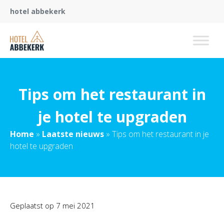
hotel abbekerk
Tips om het restaurant in
je hotel te upgraden
Home
»
Laatste nieuws
»
Tips om het restaurant in je
hotel te upgraden
Geplaatst op
7 mei 2021