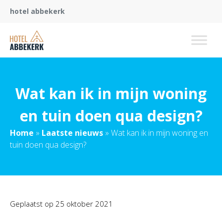
hotel abbekerk
Wat kan ik in mijn woning
en tuin doen qua design?
Home
»
Laatste nieuws
»
Wat kan ik in mijn woning en
tuin doen qua design?
Geplaatst op
25 oktober 2021